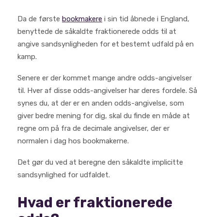
Da de første
bookmakere
i sin tid åbnede i England,
benyttede de såkaldte fraktionerede odds til at
angive sandsynligheden for et bestemt udfald på en
kamp.
Senere er der kommet mange andre odds-angivelser
til. Hver af disse odds-angivelser har deres fordele. Så
synes du, at der er en anden odds-angivelse, som
giver bedre mening for dig, skal du finde en måde at
regne om på fra de decimale angivelser, der er
normalen i dag hos bookmakerne.
Det gør du ved at beregne den såkaldte implicitte
sandsynlighed for udfaldet.
Hvad er fraktionerede