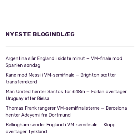
NYESTE BLOGINDLÆG
Argentina slår England i sidste minut — VM-finale mod
Spanien søndag
Kane mod Messi i VM-semifinale — Brighton sætter
transferrekord
Man United henter Santos for £48m — Forlán overtager
Uruguay efter Bielsa
Thomas Frank rangerer VM-semifinalisterne — Barcelona
henter Adeyemi fra Dortmund
Bellingham sender England i VM-semifinale — Klopp
overtager Tyskland