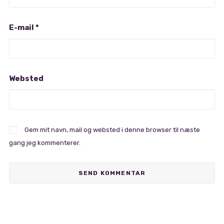
E-mail
*
Websted
Gem mit navn, mail og websted i denne browser til næste
gang jeg kommenterer.