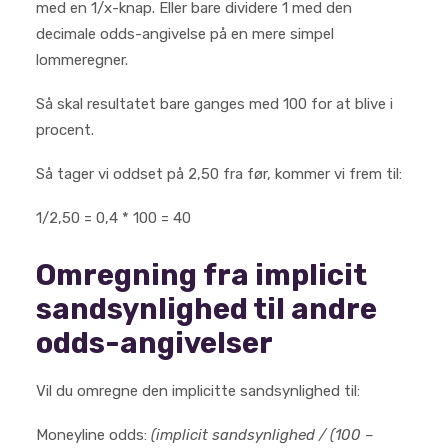
med en 1/x-knap. Eller bare dividere 1 med den
decimale odds-angivelse på en mere simpel
lommeregner.
Så skal resultatet bare ganges med 100 for at blive i
procent.
Så tager vi oddset på 2,50 fra før, kommer vi frem til:
1/2,50 = 0,4 * 100 = 40
Omregning fra implicit
sandsynlighed til andre
odds-angivelser
Vil du omregne den implicitte sandsynlighed til:
Moneyline odds:
(implicit sandsynlighed / (100 –