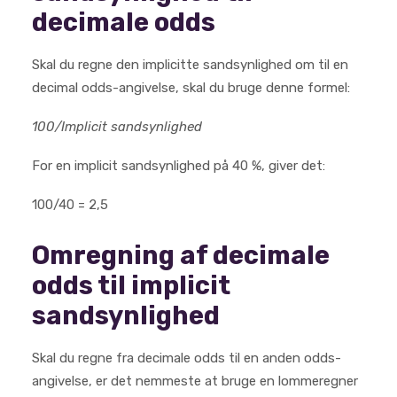
decimale odds
Skal du regne den implicitte sandsynlighed om til en
decimal odds-angivelse, skal du bruge denne formel:
100/Implicit sandsynlighed
For en implicit sandsynlighed på 40 %, giver det:
100/40 = 2,5
Omregning af decimale
odds til implicit
sandsynlighed
Skal du regne fra decimale odds til en anden odds-
angivelse, er det nemmeste at bruge en lommeregner