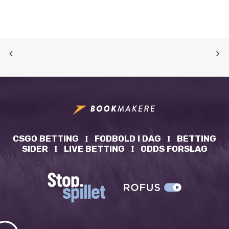
CSGO BETTING
Ι
FODBOLD I DAG
Ι
BETTING
SIDER
Ι
LIVE BETTING
Ι
ODDS FORSLAG