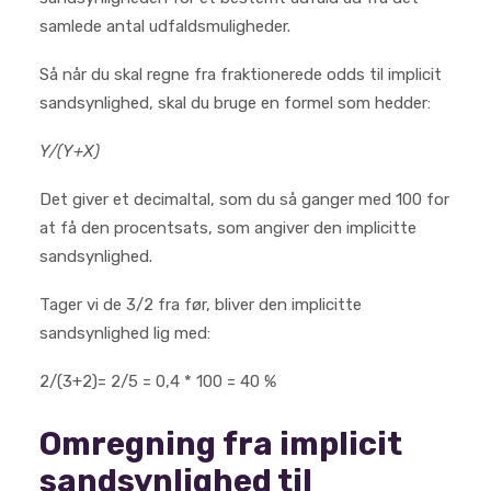
samlede antal udfaldsmuligheder.
Så når du skal regne fra fraktionerede odds til implicit
sandsynlighed, skal du bruge en formel som hedder:
Y/(Y+X)
Det giver et decimaltal, som du så ganger med 100 for
at få den procentsats, som angiver den implicitte
sandsynlighed.
Tager vi de 3/2 fra før, bliver den implicitte
sandsynlighed lig med:
2/(3+2)= 2/5 = 0,4 * 100 = 40 %
Omregning fra implicit
sandsynlighed til