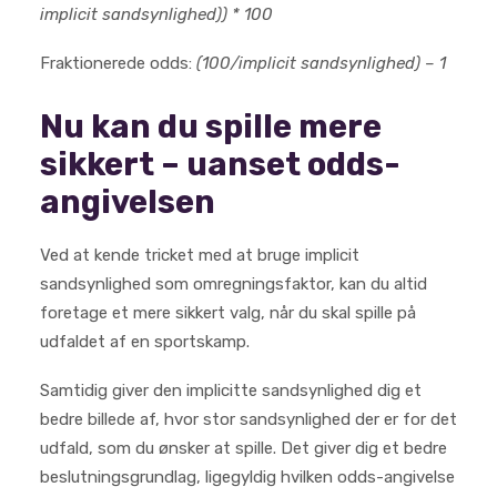
implicit sandsynlighed)) * 100
Fraktionerede odds:
(100/implicit sandsynlighed) – 1
Nu kan du spille mere
sikkert – uanset odds-
angivelsen
Ved at kende tricket med at bruge implicit
sandsynlighed som omregningsfaktor, kan du altid
foretage et mere sikkert valg, når du skal spille på
udfaldet af en sportskamp.
Samtidig giver den implicitte sandsynlighed dig et
bedre billede af, hvor stor sandsynlighed der er for det
udfald, som du ønsker at spille. Det giver dig et bedre
beslutningsgrundlag, ligegyldig hvilken odds-angivelse