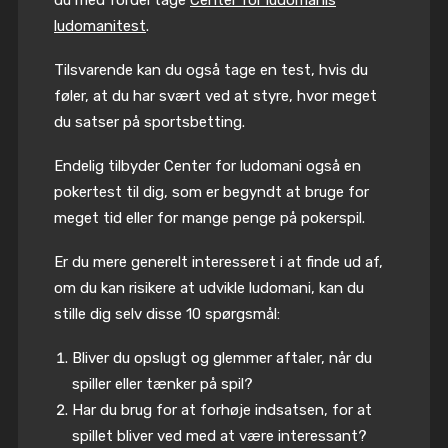
du med fordel tage
Center for ludomanis
ludomanitest
.
Tilsvarende kan du også tage en test, hvis du
føler, at du har svært ved at styre, hvor meget
du satser på sportsbetting.
Endelig tilbyder Center for ludomani også en
pokertest til dig, som er begyndt at bruge for
meget tid eller for mange penge på pokerspil.
Er du mere generelt interesseret i at finde ud af,
om du kan risikere at udvikle ludomani, kan du
stille dig selv disse 10 spørgsmål:
Bliver du opslugt og glemmer aftaler, når du
spiller eller tænker på spil?
Har du brug for at forhøje indsatsen, for at
spillet bliver ved med at være interessant?