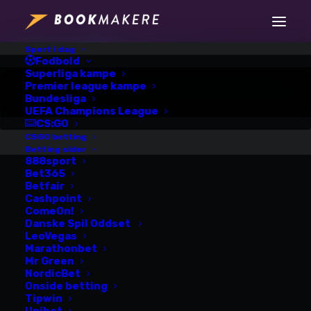
Sport i dag
Ansvarligt
Fodbold
spil –
og
Superliga kampe
Premier league kampe
hvornår
det
holder
op
med
Bundesliga
UEFA Champions League
at
være
det
CS:GO
CSGO betting
Betting sider
888sport
Det er vigtigt, at du spiller ansvarligt, hvis det skal
Bet365
Betfair
blive ved med at være sjovt at spille. Derfor gør vi
Cashpoint
alt for at være fair og gennemskuelige i vores
ComeOn!
Danske Spil Oddset
anbefalinger af spil og spilsites, lige som vi taler
LeoVegas
Marathonbet
åbent og ærligt om pengespillenes bagside:
Mr Green
NordicBet
Ludomani. Så læs med her, lær symptomerne på
Onside betting
ludomani, og tag en simpel test, som fortæller
Tipwin