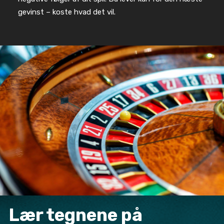
gevinst – koste hvad det vil.
Lær tegnene på