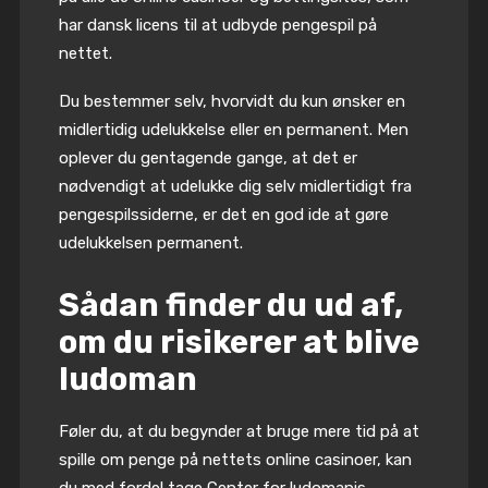
har dansk licens til at udbyde pengespil på
nettet.
Du bestemmer selv, hvorvidt du kun ønsker en
midlertidig udelukkelse eller en permanent. Men
oplever du gentagende gange, at det er
nødvendigt at udelukke dig selv midlertidigt fra
pengespilssiderne, er det en god ide at gøre
udelukkelsen permanent.
Sådan finder du ud af,
om du risikerer at blive
ludoman
Føler du, at du begynder at bruge mere tid på at
spille om penge på nettets online casinoer, kan