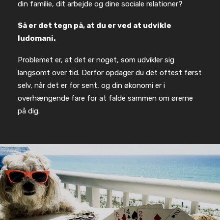
din familie, dit arbejde og dine sociale relationer?
Så er det tegn på, at du er ved at udvikle
ludomani.
Problemet er, at det er noget, som udvikler sig
langsomt over tid. Derfor opdager du det oftest først
selv, når det er for sent, og din økonomi er i
overhængende fare for at falde sammen om ørerne
på dig.