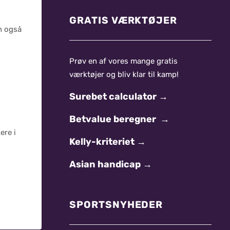
GRATIS VÆRKTØJER
n også
Prøv en af vores mange gratis
værktøjer og bliv klar til kamp!
Surebet calculator
→
Betvalue beregner
→
ere i
Kelly-kriteriet
→
Asian handicap
→
SPORTSNYHEDER