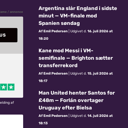
Argentina slår England i sidste
lame / annonce
minut — VM-finale mod
Spanien søndag
Af Emil Pedersen
|
Udgivet d.
16. juli 2026
at
US
18:20
Kane mod Messi i VM-
semifinale — Brighton sætter
transferrekord
Af Emil Pedersen
|
Udgivet d.
15. juli 2026
at
18:17
Man United henter Santos for
£48m — Forlán overtager
elding af
Uruguay efter Bielsa
Af Emil Pedersen
|
Udgivet d.
14. juli 2026
at
18:13