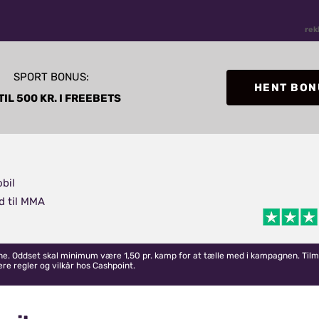
rek
SPORT BONUS:
HENT BON
TIL 500 KR. I FREEBETS
bil
ld til MMA
 Oddset skal minimum være 1,50 pr. kamp for at tælle med i kampagnen. Tilm
re regler og vilkår hos Cashpoint.