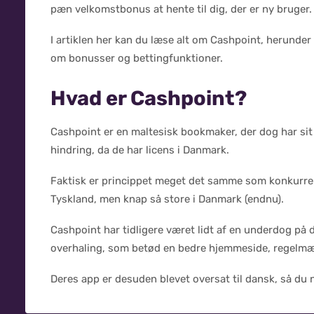
pæn velkomstbonus at hente til dig, der er ny bruger.
I artiklen her kan du læse alt om Cashpoint, herunde
om bonusser og bettingfunktioner.
Hvad er Cashpoint?
Cashpoint er en maltesisk bookmaker, der dog har sit 
hindring, da de har licens i Danmark.
Faktisk er princippet meget det samme som konkurre
Tyskland, men knap så store i Danmark (endnu).
Cashpoint har tidligere været lidt af en underdog på
overhaling, som betød en bedre hjemmeside, regelm
Deres app er desuden blevet oversat til dansk, så du