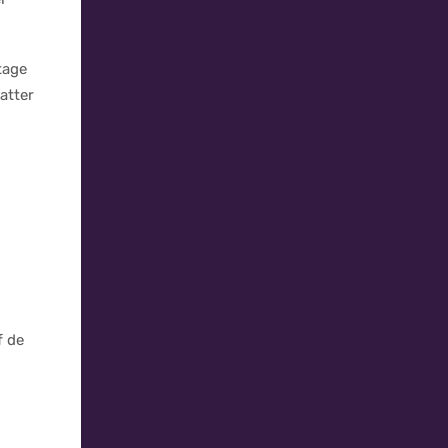
tage
atter
f de