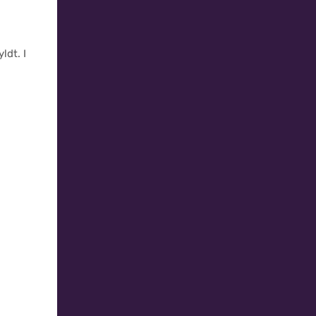
ldt. I