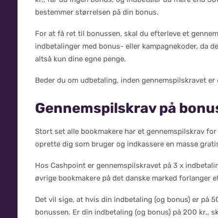
bestemmer størrelsen på din bonus.
For at få ret til bonussen, skal du efterleve et genn
indbetalinger med bonus- eller kampagnekoder, da de
altså kun dine egne penge.
Beder du om udbetaling, inden gennemspilskravet er o
Gennemspilskrav på bonu
Stort set alle bookmakere har et gennemspilskrav for 
oprette dig som bruger og indkassere en masse gratis
Hos Cashpoint er gennemspilskravet på 3 x indbetalin
øvrige bookmakere på det danske marked forlanger et
Det vil sige, at hvis din indbetaling (og bonus) er på 50
bonussen. Er din indbetaling (og bonus) på 200 kr., ska