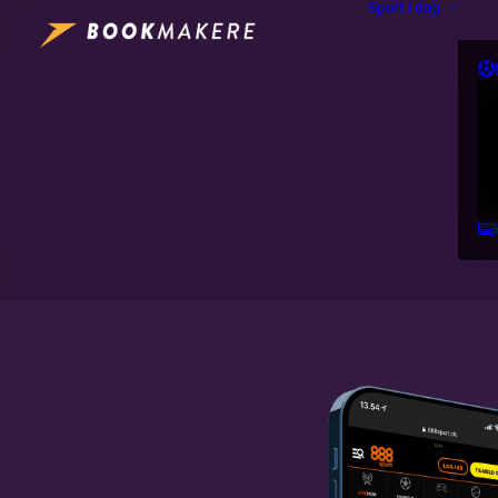
Sport i dag