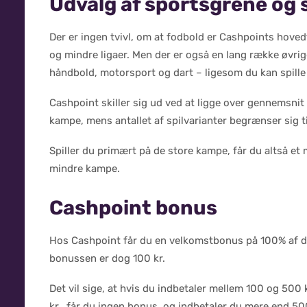
Udvalg af sportsgrene og s
Der er ingen tvivl, om at fodbold er Cashpoints hovedf
og mindre ligaer. Men der er også en lang række øvrig
håndbold, motorsport og dart – ligesom du kan spille
Cashpoint skiller sig ud ved at ligge over gennemsnit
kampe, mens antallet af spilvarianter begrænser sig t
Spiller du primært på de store kampe, får du altså et
mindre kampe.
Cashpoint bonus
Hos Cashpoint får du en velkomstbonus på 100% af din
bonussen er dog 100 kr.
Det vil sige, at hvis du indbetaler mellem 100 og 500 
kr., får du ingen bonus, og indbetaler du mere end 500 