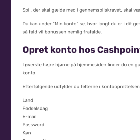
Spil, der skal gælde med i gennemspilskravet, skal v
Du kan under “Min konto” se, hvor langt du er i dit ge
så fald vil bonussen nemlig frafalde.
Opret konto hos Cashpoin
I øverste højre hjørne på hjemmesiden finder du en gul
konto.
Efterfølgende udfylder du felterne i kontooprettelsen
Land
Fødselsdag
E-mail
Password
Køn