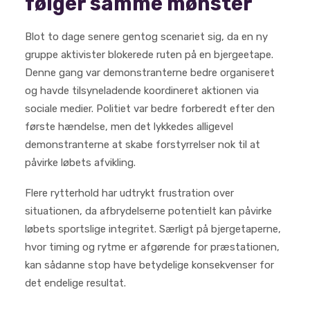
følger samme mønster
Blot to dage senere gentog scenariet sig, da en ny
gruppe aktivister blokerede ruten på en bjergeetape.
Denne gang var demonstranterne bedre organiseret
og havde tilsyneladende koordineret aktionen via
sociale medier. Politiet var bedre forberedt efter den
første hændelse, men det lykkedes alligevel
demonstranterne at skabe forstyrrelser nok til at
påvirke løbets afvikling.
Flere rytterhold har udtrykt frustration over
situationen, da afbrydelserne potentielt kan påvirke
løbets sportslige integritet. Særligt på bjergetaperne,
hvor timing og rytme er afgørende for præstationen,
kan sådanne stop have betydelige konsekvenser for
det endelige resultat.