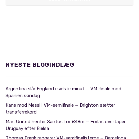
NYESTE BLOGINDLÆG
Argentina slår England i sidste minut — VM-finale mod
Spanien søndag
Kane mod Messi i VM-semifinale — Brighton sætter
transferrekord
Man United henter Santos for £48m — Forlán overtager
Uruguay efter Bielsa
Thomas Frank rangerer VM-semifinalisterne — Barcelona