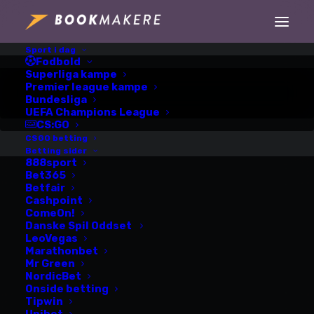
Sport i dag
Fodbold
Propalæstinensiske
Superliga kampe
Premier league kampe
Bundesliga
demonstrationer
UEFA Champions League
CS:GO
afbryder Vuelta a
CSGO betting
Betting sider
España-etaper
888sport
Bet365
Betfair
Cashpoint
ComeOn!
Danske Spil Oddset
LeoVegas
Marathonbet
Politiske protester
Mr Green
NordicBet
påvirker spansk Grand
Onside betting
Tour
Tipwin