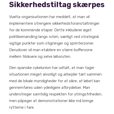
Sikkerhedstiltag skærpes
Vuelta-organisationen har meddelt, at man vil
implementere strengere sikkerhedsforanstaltninger
for de kommende etaper. Dette inkluderer øget
politibemanding langs ruten, særligt ved strategisk
vigtige punkter som stigninger og sprinterzoner.
Derudover vil man etablere en større bufferzone
mellem tilskuere og selve løbsruten.
Den spanske cykelunion har udtalt, at man tager
situationen meget alvorligt og arbejder tæt sammen
med de lokale myndigheder for at sikre, at løbet kan
gennemføres uden yderligere afbrydelser. Man
understreger samtidig respekten for ytringsfriheden,
men påpeger at demonstrationer ikke må bringe
rytterne i fare.