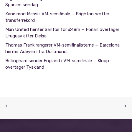
Spanien søndag
Kane mod Messi i VM-semifinale — Brighton sætter
transferrekord
Man United henter Santos for £48m — Forlán overtager
Uruguay efter Bielsa
Thomas Frank rangerer VM-semifinalisterne — Barcelona
henter Adeyemi fra Dortmund
Bellingham sender England i VM-semifinale — Klopp
overtager Tyskland