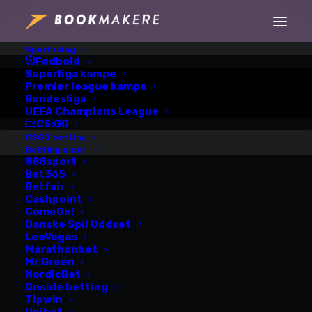
Sport i dag
Fodbold
Victor Jensen melder
Superliga kampe
Premier league kampe
Bundesliga
afbud til Danmarks
UEFA Champions League
CS:GO
VM-
CSGO betting
Betting sider
kvalifikationskampe
888sport
Bet365
Betfair
Cashpoint
ComeOn!
Danske Spil Oddset
LeoVegas
Marathonbet
Utrecht-spiller ude med
Mr Green
NordicBet
skade
Onside betting
Tipwin