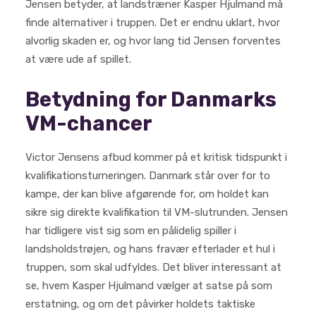
Jensen betyder, at landstræner Kasper Hjulmand må
finde alternativer i truppen. Det er endnu uklart, hvor
alvorlig skaden er, og hvor lang tid Jensen forventes
at være ude af spillet.
Betydning for Danmarks
VM-chancer
Victor Jensens afbud kommer på et kritisk tidspunkt i
kvalifikationsturneringen. Danmark står over for to
kampe, der kan blive afgørende for, om holdet kan
sikre sig direkte kvalifikation til VM-slutrunden. Jensen
har tidligere vist sig som en pålidelig spiller i
landsholdstrøjen, og hans fravær efterlader et hul i
truppen, som skal udfyldes. Det bliver interessant at
se, hvem Kasper Hjulmand vælger at satse på som
erstatning, og om det påvirker holdets taktiske