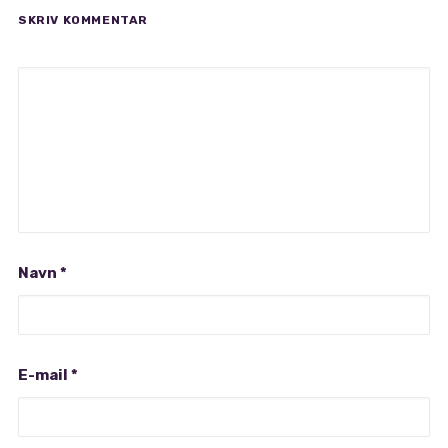
SKRIV KOMMENTAR
Navn
*
E-mail
*