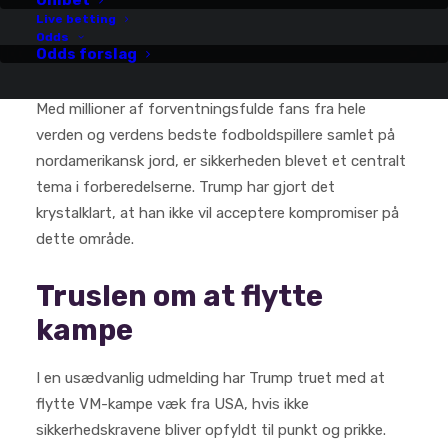
Unibet
fodbold 2026. Turneringen skal efter planen afvikles i
Live betting
Odds
USA, Mexico og Canada, men nu stiller Trump
Odds forslag
ultimative krav til værtslandene.
Med millioner af forventningsfulde fans fra hele
verden og verdens bedste fodboldspillere samlet på
nordamerikansk jord, er sikkerheden blevet et centralt
tema i forberedelserne. Trump har gjort det
krystalklart, at han ikke vil acceptere kompromiser på
dette område.
Truslen om at flytte
kampe
I en usædvanlig udmelding har Trump truet med at
flytte VM-kampe væk fra USA, hvis ikke
sikkerhedskravene bliver opfyldt til punkt og prikke.