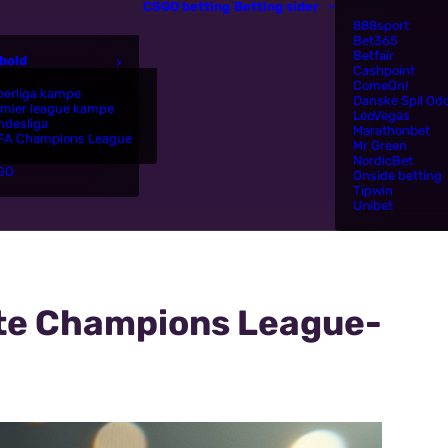
CSGO betting
Betting sider
888sport
Bet365
Betfair
bold
Cashpoint
ComeOn!
perliga kampe
Danske Spil Od
emier league kampe
LeoVegas
ndesliga
Marathonbet
FA Champions League
Mr Green
NordicBet
GO
Onside betting
Tipwin
Unibet
ste Champions League-