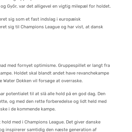
Győr, var det alligevel en vigtig milepæl for holdet.
ret sig som et fast indslag i europæisk
ret sig til Champions League og har vist, at dansk
mad med fornyet optimisme. Gruppespillet er langt fra
 kampe. Holdet skal blandt andet have revanchekampe
 Water Dokken vil forsøge at overraske.
r potentialet til at slå alle hold på en god dag. Den
tte, og med den rette forberedelse og lidt held med
raske i de kommende kampe.
et hold med i Champions League. Det giver danske
u og inspirerer samtidig den næste generation af