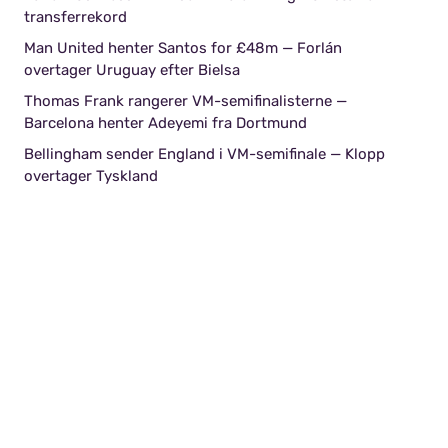
transferrekord
Man United henter Santos for £48m — Forlán
overtager Uruguay efter Bielsa
Thomas Frank rangerer VM-semifinalisterne —
Barcelona henter Adeyemi fra Dortmund
Bellingham sender England i VM-semifinale — Klopp
overtager Tyskland