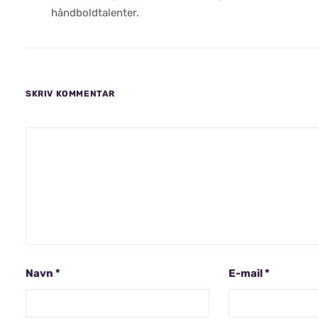
håndboldtalenter.
SKRIV KOMMENTAR
Navn
*
E-mail
*