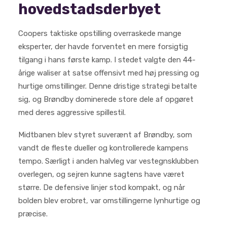
hovedstadsderbyet
Coopers taktiske opstilling overraskede mange
eksperter, der havde forventet en mere forsigtig
tilgang i hans første kamp. I stedet valgte den 44-
årige waliser at satse offensivt med høj pressing og
hurtige omstillinger. Denne dristige strategi betalte
sig, og Brøndby dominerede store dele af opgøret
med deres aggressive spillestil.
Midtbanen blev styret suverænt af Brøndby, som
vandt de fleste dueller og kontrollerede kampens
tempo. Særligt i anden halvleg var vestegnsklubben
overlegen, og sejren kunne sagtens have været
større. De defensive linjer stod kompakt, og når
bolden blev erobret, var omstillingerne lynhurtige og
præcise.