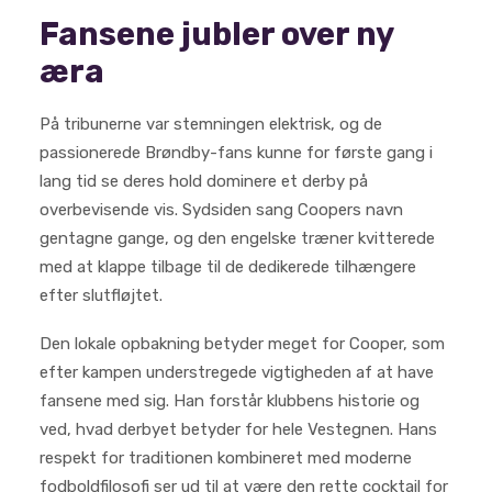
Fansene jubler over ny
æra
På tribunerne var stemningen elektrisk, og de
passionerede Brøndby-fans kunne for første gang i
lang tid se deres hold dominere et derby på
overbevisende vis. Sydsiden sang Coopers navn
gentagne gange, og den engelske træner kvitterede
med at klappe tilbage til de dedikerede tilhængere
efter slutfløjtet.
Den lokale opbakning betyder meget for Cooper, som
efter kampen understregede vigtigheden af at have
fansene med sig. Han forstår klubbens historie og
ved, hvad derbyet betyder for hele Vestegnen. Hans
respekt for traditionen kombineret med moderne
fodboldfilosofi ser ud til at være den rette cocktail for