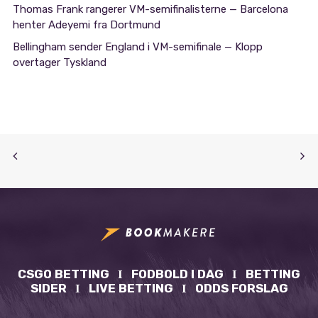
Thomas Frank rangerer VM-semifinalisterne — Barcelona
henter Adeyemi fra Dortmund
Bellingham sender England i VM-semifinale — Klopp
overtager Tyskland
CSGO BETTING
Ι
FODBOLD I DAG
Ι
BETTING
SIDER
Ι
LIVE BETTING
Ι
ODDS FORSLAG