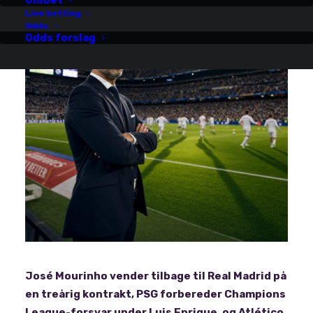
Unibet
Live betting
Odds
Odds forslag
José Mourinho vender tilbage til Real Madrid på
en treårig kontrakt, PSG forbereder Champions
League-forsvar under Luis Enrique, og Atlético