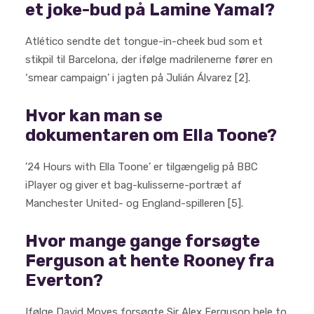
et joke-bud på Lamine Yamal?
Atlético sendte det tongue-in-cheek bud som et
stikpil til Barcelona, der ifølge madrilenerne fører en
‘smear campaign’ i jagten på Julián Álvarez [2].
Hvor kan man se
dokumentaren om Ella Toone?
’24 Hours with Ella Toone’ er tilgængelig på BBC
iPlayer og giver et bag-kulisserne-portræt af
Manchester United- og England-spilleren [5].
Hvor mange gange forsøgte
Ferguson at hente Rooney fra
Everton?
Ifølge David Moyes forsøgte Sir Alex Ferguson hele to