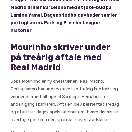
Madrid driller Barcelona med et joke-bud på
Lamine Yamal. Dagens fodboldnyheder samler
portugiseren, Paris og Premier League-
historier.
Mourinho skriver under
på treårig aftale med
Real Madrid
José Mourinho er ny cheftræner i Real Madrid.
Portugiseren har underskrevet en treårig kontrakt og
vender dermed tilbage til Santiago Bernabéu for
anden gang i karrieren. Aftalen blev bekræftet fredag
og afslutter dages spekulationer om, hvem der skulle
overtage posten i den spanske hovedstadsklub.