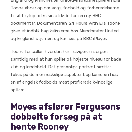
England og Manchester United-midtbanespilleren Ella
Toone åbner op om sorg, fodbold og forberedelserne
til sit bryllup uden sin afdøde far i en ny BBC-
dokumentar. Dokumentaren ’24 Hours with Ella Toone’
giver et indblik bag kulisserne hos Manchester United
og England-stjernen og kan ses på BBC iPlayer.
Toone fortæller, hvordan hun navigerer i sorgen,
samtidig med at hun spiller på højeste niveau for både
klub og landshold. Det personlige portræt sætter
fokus på de menneskelige aspekter bag karrieren hos
en af engelsk fodbolds mest profilerede kvindelige
spillere.
Moyes afslører Fergusons
dobbelte forsøg på at
hente Rooney