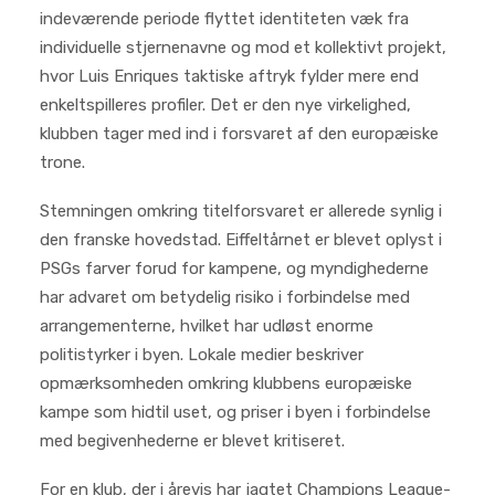
indeværende periode flyttet identiteten væk fra
individuelle stjernenavne og mod et kollektivt projekt,
hvor Luis Enriques taktiske aftryk fylder mere end
enkeltspilleres profiler. Det er den nye virkelighed,
klubben tager med ind i forsvaret af den europæiske
trone.
Stemningen omkring titelforsvaret er allerede synlig i
den franske hovedstad. Eiffeltårnet er blevet oplyst i
PSGs farver forud for kampene, og myndighederne
har advaret om betydelig risiko i forbindelse med
arrangementerne, hvilket har udløst enorme
politistyrker i byen. Lokale medier beskriver
opmærksomheden omkring klubbens europæiske
kampe som hidtil uset, og priser i byen i forbindelse
med begivenhederne er blevet kritiseret.
For en klub, der i årevis har jagtet Champions League-