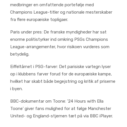
medbringer en omfattende portefølje med
Champions League-titler og nationale mesterskaber
fra flere europæiske topligaer.
Paris under pres: De franske myndigheder har sat
enorme politistyrker ind omkring PSGs Champions
League-arrangementer, hvor risikoen vurderes som
betydelig.
Eiffeltårnet i PSG-farver: Det parisiske vartegn lyser
op i klubbens farver forud for de europæiske kampe,
hvilket har skabt både begejstring og kritik af priserne
i byen.
BBC-dokumentar om Toone: ’24 Hours with Ella
Toone’ giver fans mulighed for at følge Manchester
United- og England-stjernen tæt på via BBC iPlayer.