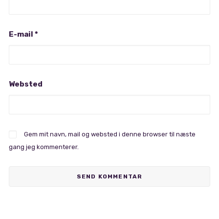
E-mail
*
Websted
Gem mit navn, mail og websted i denne browser til næste
gang jeg kommenterer.