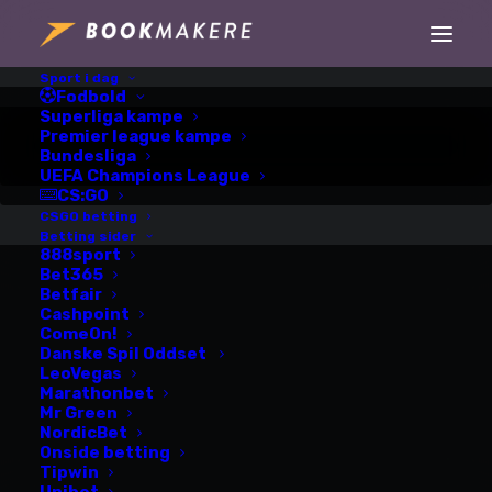
Sport i dag
Fodbold
Ingen fejring på
Superliga kampe
Premier league kampe
Bundesliga
Rådhuset:
UEFA Champions League
CS:GO
Vingegaard må nøjes
CSGO betting
Betting sider
med privat hyldest
888sport
Bet365
Betfair
Cashpoint
ComeOn!
Danske Spil Oddset
LeoVegas
Marathonbet
København siger nej til
Mr Green
NordicBet
officiel Tour-fejring
Onside betting
Tipwin