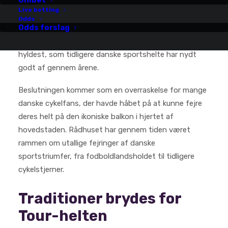
Unibet
Jonas Vingegaard må se langt efter den traditionelle
Live betting
fejring på Københavns Rådhus balkon. Den danske
Odds
Odds forslag
cykelstjerne, som har præsteret fremragende
resultater i Tour de France, får ikke den officielle
hyldest, som tidligere danske sportshelte har nydt
godt af gennem årene.
Beslutningen kommer som en overraskelse for mange
danske cykelfans, der havde håbet på at kunne fejre
deres helt på den ikoniske balkon i hjertet af
hovedstaden. Rådhuset har gennem tiden været
rammen om utallige fejringer af danske
sportstriumfer, fra fodboldlandsholdet til tidligere
cykelstjerner.
Traditioner brydes for
Tour-helten