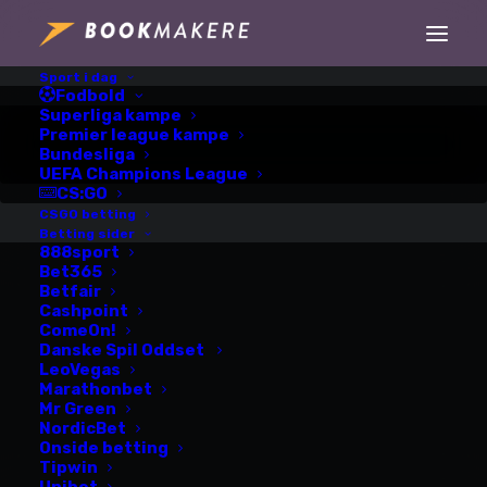
Sport i dag
Fodbold
Sensationel
Superliga kampe
Premier league kampe
Bundesliga
Ingebrigtsen
UEFA Champions League
CS:GO
overrasker alle ved
CSGO betting
Betting sider
VM i Tokyo
888sport
Bet365
Betfair
Cashpoint
ComeOn!
Danske Spil Oddset
LeoVegas
Marathonbet
Mr Green
NordicBet
Onside betting
Tipwin