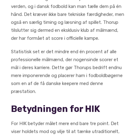
verden, og i dansk fodbold kan man tælle dem på én
hånd. Det kræver ikke bare tekniske færdigheder, men
også en særlig timing og læsning af spillet. Thorup
tilslutter sig dermed en eksklusiv klub af målmænd,
der har formået at score i officielle kampe.
Statistisk set er det mindre end én procent af alle
professionelle målmænd, der nogensinde scorer et
mål i deres karriere. Dette gør Thorups bedrift endnu
mere imponerende og placerer ham i fodboldbøgerne
som en af de få danske keepere med denne
præstation.
Betydningen for HIK
For HIK betyder målet mere end bare tre point. Det
viser holdets mod og vilje til at tænke utraditionelt,