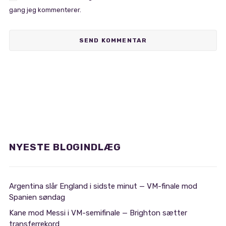
gang jeg kommenterer.
NYESTE BLOGINDLÆG
Argentina slår England i sidste minut — VM-finale mod
Spanien søndag
Kane mod Messi i VM-semifinale — Brighton sætter
transferrekord