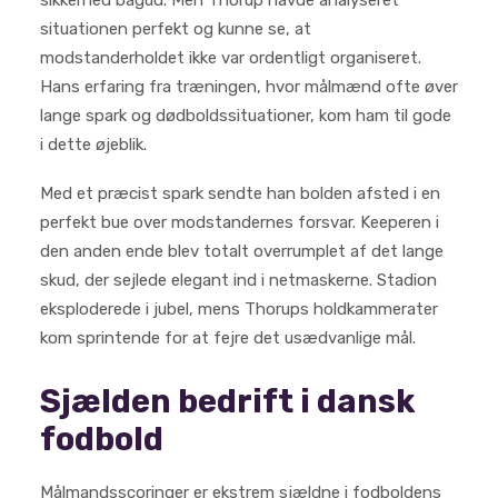
sikkerhed bagud. Men Thorup havde analyseret
situationen perfekt og kunne se, at
modstanderholdet ikke var ordentligt organiseret.
Hans erfaring fra træningen, hvor målmænd ofte øver
lange spark og dødboldssituationer, kom ham til gode
i dette øjeblik.
Med et præcist spark sendte han bolden afsted i en
perfekt bue over modstandernes forsvar. Keeperen i
den anden ende blev totalt overrumplet af det lange
skud, der sejlede elegant ind i netmaskerne. Stadion
eksploderede i jubel, mens Thorups holdkammerater
kom sprintende for at fejre det usædvanlige mål.
Sjælden bedrift i dansk
fodbold
Målmandsscoringer er ekstrem sjældne i fodboldens