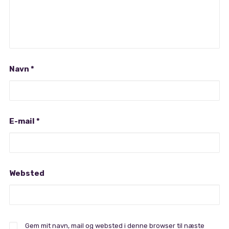
Navn
*
E-mail
*
Websted
Gem mit navn, mail og websted i denne browser til næste