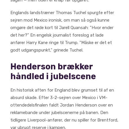
sagen — men tiden er knap før opgøret.
Englands landstræner Thomas Tuchel spurgte efter
sejren mod Mexico ironisk, om man så også kunne
omgøre det røde kort til Jarell Quansah: "Hvor ender
det her?" En engelsk journalist foreslog at lade
anfører Harry Kane ringe til Trump. "Måske er det et
godt udgangspunkt," grinede Tuchel.
Henderson brækker
håndled i jubelscene
En historisk aften for England blev grumset til af en
absurd skade. Efter 3-2-sejren over Mexico i VM-
ottendedelsfinalen faldt Jordan Henderson over en
reklamebande under jubelscenerne på banen. Den
tidligere Liverpool-anfører, der nu spiller for Brentford,
var ubrugt reserve i kampen.