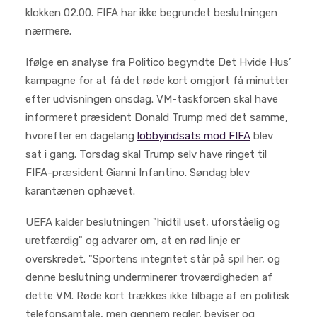
klokken 02.00. FIFA har ikke begrundet beslutningen
nærmere.
Ifølge en analyse fra Politico begyndte Det Hvide Hus’
kampagne for at få det røde kort omgjort få minutter
efter udvisningen onsdag. VM-taskforcen skal have
informeret præsident Donald Trump med det samme,
hvorefter en dagelang
lobbyindsats mod FIFA
blev
sat i gang. Torsdag skal Trump selv have ringet til
FIFA-præsident Gianni Infantino. Søndag blev
karantænen ophævet.
UEFA kalder beslutningen "hidtil uset, uforståelig og
uretfærdig" og advarer om, at en rød linje er
overskredet. "Sportens integritet står på spil her, og
denne beslutning underminerer troværdigheden af
dette VM. Røde kort trækkes ikke tilbage af en politisk
telefonsamtale, men gennem regler, beviser og