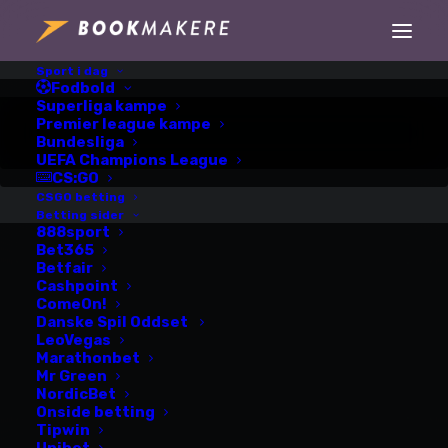
Sport i dag
Fodbold
FIFA-storm om
Superliga kampe
Premier league kampe
Bundesliga
Balogun-benådning —
UEFA Champions League
CS:GO
Henderson misser
CSGO betting
Betting sider
resten af VM
888sport
Bet365
Betfair
Cashpoint
ComeOn!
FIFA under massiv kritik efter ophævelse af
Danske Spil Oddset
LeoVegas
Baloguns karantæne ved VM 2026.
Marathonbet
Henderson brækker håndled i jubelscene.
Mr Green
NordicBet
Glasner ny Forest-manager.
Onside betting
Tipwin