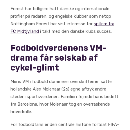
Forest har tidligere haft danske og internationale
profiler på radaren, og engelske klubber som netop
Nottingham Forest har vist interesse for
spillere fra
FC Midtjylland
i takt med den danske klubs succes.
Fodboldverdenens VM-
drama får selskab af
cykel-glimt
Mens VM i fodbold dominerer overskrifterne, satte
hollandske Alex Molenaar (26) egne aftryk andre
steder i sportsverdenen. Familien fejrede hans bedrift
fra Barcelona, hvor Molenaar tog en overraskende
hovedrolle.
For fodboldfans er den centrale historie fortsat FIFA-