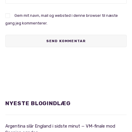
Gem mit navn, mail og websted i denne browser til næste
gang jeg kommenterer.
NYESTE BLOGINDLÆG
Argentina slår England i sidste minut — VM-finale mod