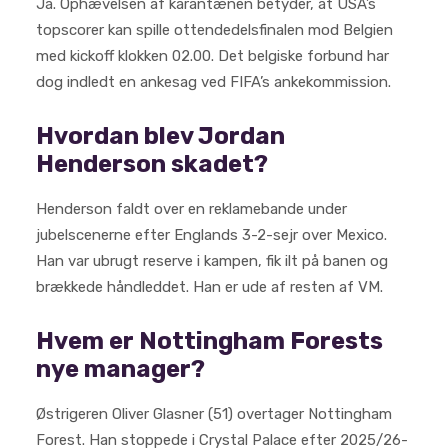
Ja. Ophævelsen af karantænen betyder, at USA’s
topscorer kan spille ottendedelsfinalen mod Belgien
med kickoff klokken 02.00. Det belgiske forbund har
dog indledt en ankesag ved FIFA’s ankekommission.
Hvordan blev Jordan
Henderson skadet?
Henderson faldt over en reklamebande under
jubelscenerne efter Englands 3-2-sejr over Mexico.
Han var ubrugt reserve i kampen, fik ilt på banen og
brækkede håndleddet. Han er ude af resten af VM.
Hvem er Nottingham Forests
nye manager?
Østrigeren Oliver Glasner (51) overtager Nottingham
Forest. Han stoppede i Crystal Palace efter 2025/26-