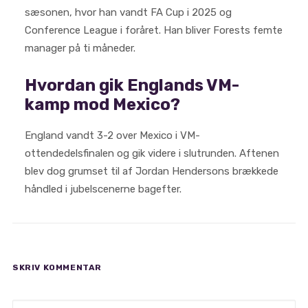
sæsonen, hvor han vandt FA Cup i 2025 og
Conference League i foråret. Han bliver Forests femte
manager på ti måneder.
Hvordan gik Englands VM-
kamp mod Mexico?
England vandt 3-2 over Mexico i VM-
ottendedelsfinalen og gik videre i slutrunden. Aftenen
blev dog grumset til af Jordan Hendersons brækkede
håndled i jubelscenerne bagefter.
SKRIV KOMMENTAR