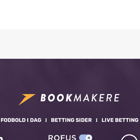
Ι
FODBOLD I DAG
Ι
BETTING SIDER
Ι
LIVE BETTING