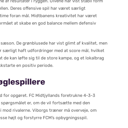
 af resultater i ryggen. Ulvene har vist stabil form
len. Deres offensive spil har været særligt
time foran mål. Midtbanens kreativitet har været
ormået at skabe en god balance mellem defensiv
sæson. De grønblusede har vist glimt af kvalitet, men
 særligt haft udfordringer med at score mål, hvilket
at de kan løfte sig til de store kampe, og et lokalbrag
kstarte en positiv periode.
øglespillere
ud for opgøret. FC Midtjyllands foretrukne 4-3-3
 spørgsmålet er, om de vil fortsætte med den
egi mod rivalerne. Viborgs træner må overveje, om
esse højt og forstyrre FCM’s opbygningsspil.