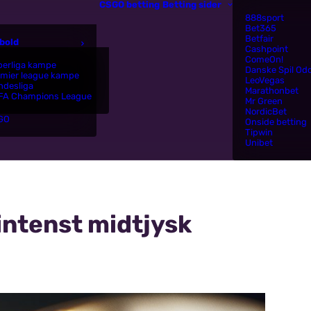
CSGO betting
Betting sider
888sport
Bet365
Betfair
bold
Cashpoint
ComeOn!
perliga kampe
Danske Spil Od
emier league kampe
LeoVegas
ndesliga
Marathonbet
FA Champions League
Mr Green
NordicBet
GO
Onside betting
Tipwin
Unibet
 intenst midtjysk