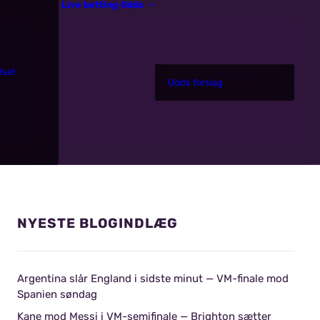
Live betting
Odds
dset
Odds forslag
NYESTE BLOGINDLÆG
Argentina slår England i sidste minut — VM-finale mod
Spanien søndag
Kane mod Messi i VM-semifinale — Brighton sætter