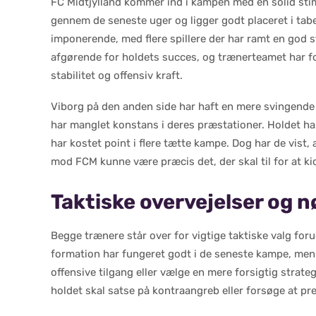
FC Midtjylland kommer ind i kampen med en solid stime
gennem de seneste uger og ligger godt placeret i tabel
imponerende, med flere spillere der har ramt en god s
afgørende for holdets succes, og trænerteamet har f
stabilitet og offensiv kraft.
Viborg på den anden side har haft en mere svingende 
har manglet konstans i deres præstationer. Holdet har
har kostet point i flere tætte kampe. Dog har de vist, 
mod FCM kunne være præcis det, der skal til for at kic
Taktiske overvejelser og n
Begge trænere står over for vigtige taktiske valg for
formation har fungeret godt i de seneste kampe, men
offensive tilgang eller vælge en mere forsigtig strat
holdet skal satse på kontraangreb eller forsøge at pr