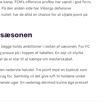
e kamp. FCM’s offensive profiler har været i god form,
e. På den anden side har Viborgs defensive
nullet, har de altid en chance for at stjæle point på
f sæsonen
r begge holds ambitioner i resten af sæsonen. For FC
resse på i toppen af tabellen. En sejr vil styrke
 at de er klar til at kæmpe om mesterskabet.
i den nederste halvdel. Tre point mod en topklub som
ug for. Samtidig vil det give luft til holdene under
mmende uger. En nederlag derimod kunne øge presset