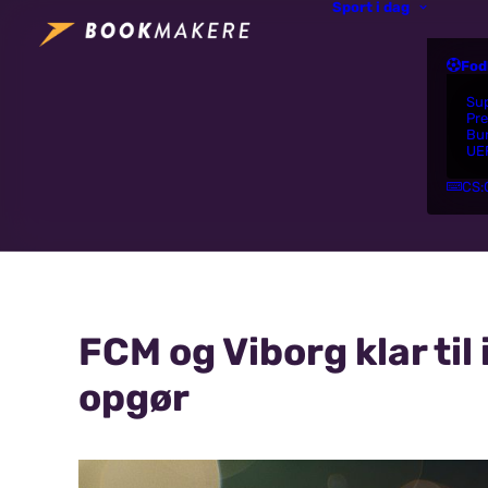
Sport i dag
Fod
Su
Pr
Bu
UE
CS:
FCM og Viborg klar til
opgør