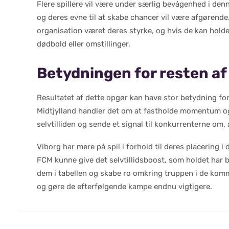
Flere spillere vil være under særlig bevågenhed i denn
og deres evne til at skabe chancer vil være afgørend
organisation været deres styrke, og hvis de kan holde 
dødbold eller omstillinger.
Betydningen for resten a
Resultatet af dette opgør kan have stor betydning fo
Midtjylland handler det om at fastholde momentum og p
selvtilliden og sende et signal til konkurrenterne om,
Viborg har mere på spil i forhold til deres placering 
FCM kunne give det selvtillidsboost, som holdet har br
dem i tabellen og skabe ro omkring truppen i de ko
og gøre de efterfølgende kampe endnu vigtigere.