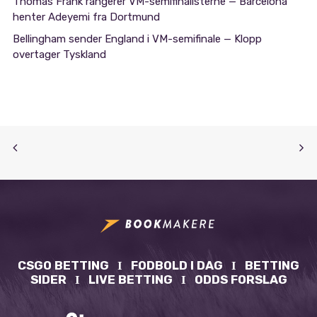
Thomas Frank rangerer VM-semifinalisterne — Barcelona
henter Adeyemi fra Dortmund
Bellingham sender England i VM-semifinale — Klopp
overtager Tyskland
CSGO BETTING
Ι
FODBOLD I DAG
Ι
BETTING
SIDER
Ι
LIVE BETTING
Ι
ODDS FORSLAG