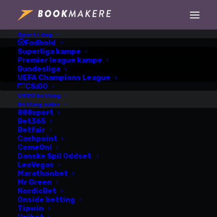
Sport i dag
Fodbold
Danske
Superliga kampe
Premier league kampe
Bundesliga
maratonløbere
UEFA Champions League
CS:GO
imponerede i ekstrem
CSGO betting
Betting sider
varme ved VM i Tokyo
888sport
Bet365
Betfair
Cashpoint
ComeOn!
Danske Spil Oddset
LeoVegas
Marathonbet
Stærke præstationer
Mr Green
NordicBet
trods barske forhold
Onside betting
Tipwin