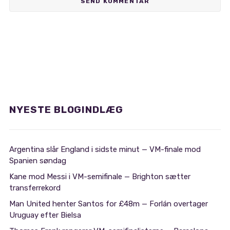
NYESTE BLOGINDLÆG
Argentina slår England i sidste minut — VM-finale mod
Spanien søndag
Kane mod Messi i VM-semifinale — Brighton sætter
transferrekord
Man United henter Santos for £48m — Forlán overtager
Uruguay efter Bielsa