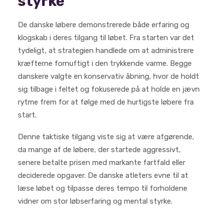
styrke
De danske løbere demonstrerede både erfaring og
klogskab i deres tilgang til løbet. Fra starten var det
tydeligt, at strategien handlede om at administrere
kræfterne fornuftigt i den trykkende varme. Begge
danskere valgte en konservativ åbning, hvor de holdt
sig tilbage i feltet og fokuserede på at holde en jævn
rytme frem for at følge med de hurtigste løbere fra
start.
Denne taktiske tilgang viste sig at være afgørende,
da mange af de løbere, der startede aggressivt,
senere betalte prisen med markante fartfald eller
deciderede opgaver. De danske atleters evne til at
læse løbet og tilpasse deres tempo til forholdene
vidner om stor løbserfaring og mental styrke.