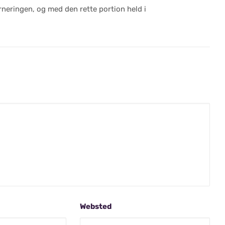
urneringen, og med den rette portion held i
Websted