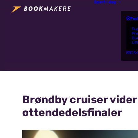
Sport i dag
Fod
Su
Pr
Bu
UE
CS:
Brøndby cruiser vider
ottendedelsfinaler