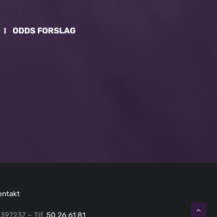
Ι
ODDS FORSLAG
ontakt
397237 – Tlf.
50 26 61 81