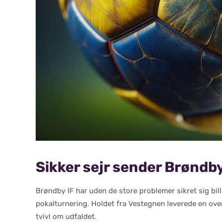
Sikker sejr sender Brøndby
Brøndby IF har uden de store problemer sikret sig bill
pokalturnering. Holdet fra Vestegnen leverede en over
tvivl om udfaldet.