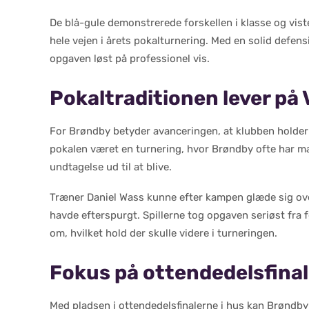
De blå-gule demonstrerede forskellen i klasse og viste,
hele vejen i årets pokalturnering. Med en solid defensi
opgaven løst på professionel vis.
Pokaltraditionen lever på
For Brøndby betyder avanceringen, at klubben holder 
pokalen været en turnering, hvor Brøndby ofte har m
undtagelse ud til at blive.
Træner Daniel Wass kunne efter kampen glæde sig ove
havde efterspurgt. Spillerne tog opgaven seriøst fra fø
om, hvilket hold der skulle videre i turneringen.
Fokus på ottendedelsfina
Med pladsen i ottendedelsfinalerne i hus kan Brønd