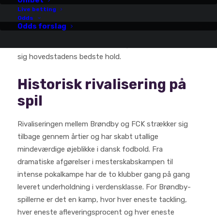
Unibet
findes der simpelthen ikke en vigtigere kamp end
Live betting
Odds
mødet med ærkerivalerne fra FC København. Det
Odds forslag
københavnske derby er mere end bare tre point – det
handler om stolthed, tradition og retten til at kalde
sig hovedstadens bedste hold.
Historisk rivalisering på
spil
Rivaliseringen mellem Brøndby og FCK strækker sig
tilbage gennem årtier og har skabt utallige
mindeværdige øjeblikke i dansk fodbold. Fra
dramatiske afgørelser i mesterskabskampen til
intense pokalkampe har de to klubber gang på gang
leveret underholdning i verdensklasse. For Brøndby-
spillerne er det en kamp, hvor hver eneste tackling,
hver eneste afleveringsprocent og hver eneste