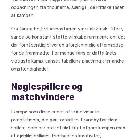
opbakningen fra tribunerne, særligt i de kritiske faser
af kampen.
Fra første fløjt vil atmosfæren være elektrisk. Tifoer,
sange og konstant støtte vil skabe rammerne om det,
der forhåbentlig bliver en uforglemmelig eftermiddag
for de fremmødte. For mange fans er dette årets
vigtigste kamp, uanset tabellens placering eller andre
omstændigheder.
Nøglespillere og
matchvindere
I kampe som disse er det ofte individuelle
præstationer, der gør forskellen. Brøndby har flere
spillere, som har potentialet til at afgøre kampen med
et øjebliks brillians. Midtbanens kreativitet,