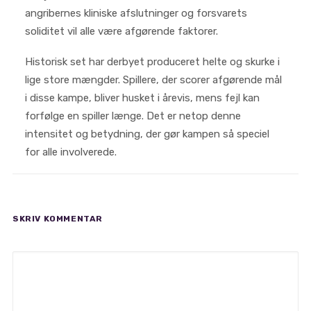
angribernes kliniske afslutninger og forsvarets
soliditet vil alle være afgørende faktorer.
Historisk set har derbyet produceret helte og skurke i
lige store mængder. Spillere, der scorer afgørende mål
i disse kampe, bliver husket i årevis, mens fejl kan
forfølge en spiller længe. Det er netop denne
intensitet og betydning, der gør kampen så speciel
for alle involverede.
SKRIV KOMMENTAR