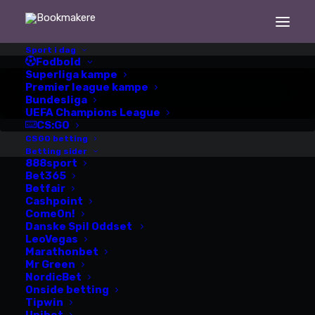
Sport i dag
Fodbold
Bojana Popovic får ro
Superliga kampe
Premier league kampe
Bundesliga
til assistentrollen
UEFA Champions League
CS:GO
hos Danmarks
CSGO betting
Betting sider
kvindelandshold
888sport
Bet365
Betfair
Cashpoint
ComeOn!
Danske Spil Oddset
LeoVegas
Marathonbet
Ny arbejdsro for tidligere
Mr Green
NordicBet
stjernespiller
Onside betting
Tipwin