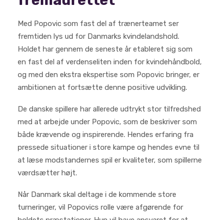
fremadrettet
Med Popovic som fast del af trænerteamet ser
fremtiden lys ud for Danmarks kvindelandshold.
Holdet har gennem de seneste år etableret sig som
en fast del af verdenseliten inden for kvindehåndbold,
og med den ekstra ekspertise som Popovic bringer, er
ambitionen at fortsætte denne positive udvikling.
De danske spillere har allerede udtrykt stor tilfredshed
med at arbejde under Popovic, som de beskriver som
både krævende og inspirerende. Hendes erfaring fra
pressede situationer i store kampe og hendes evne til
at læse modstandernes spil er kvaliteter, som spillerne
værdsætter højt.
Når Danmark skal deltage i de kommende store
turneringer, vil Popovics rolle være afgørende for