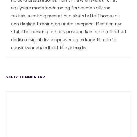
holdets præstationer. Hun vil have ansvaret for at
analysere modstanderne og forberede spillerne
taktisk, samtidig med at hun skal støtte Thomsen i
den daglige træning og under kampene. Med den nye
stabilitet omkring hendes position kan hun nu fuldt ud
dedikere sig til disse opgaver og bidrage til at løfte
dansk kvindehåndbold til nye højder.
SKRIV KOMMENTAR