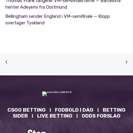
Thomas Frank rangerer VM-semifinalisterne — Barcelona
henter Adeyemi fra Dortmund
Bellingham sender England i VM-semifinale — Klopp
overtager Tyskland
CSGO BETTING
Ι
FODBOLD I DAG
Ι
BETTING
SIDER
Ι
LIVE BETTING
Ι
ODDS FORSLAG