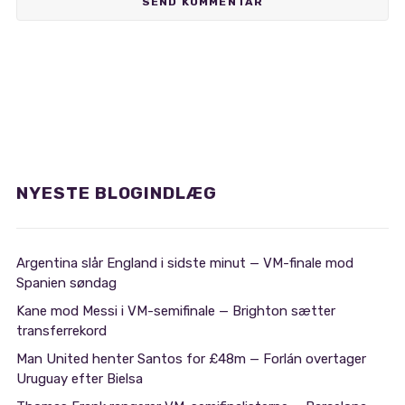
NYESTE BLOGINDLÆG
Argentina slår England i sidste minut — VM-finale mod
Spanien søndag
Kane mod Messi i VM-semifinale — Brighton sætter
transferrekord
Man United henter Santos for £48m — Forlán overtager
Uruguay efter Bielsa