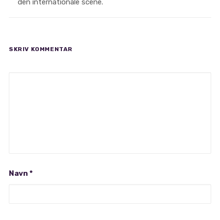
den internationale scene.
SKRIV KOMMENTAR
Navn
*