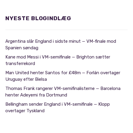
NYESTE BLOGINDLÆG
Argentina slår England i sidste minut — VM-finale mod
Spanien søndag
Kane mod Messi i VM-semifinale — Brighton sætter
transferrekord
Man United henter Santos for £48m — Forlán overtager
Uruguay efter Bielsa
Thomas Frank rangerer VM-semifinalisterne — Barcelona
henter Adeyemi fra Dortmund
Bellingham sender England i VM-semifinale — Klopp
overtager Tyskland