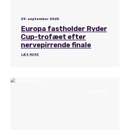
29. september 2025
Europa fastholder Ryder
Cup-trofæet efter
nervepirrende finale
LÆS MERE
NYHEDER