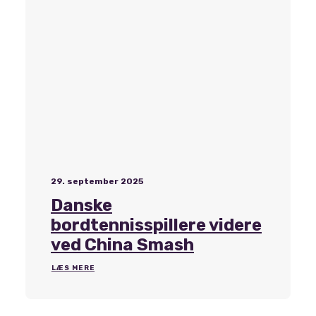
29. september 2025
Danske
bordtennisspillere videre
ved China Smash
LÆS MERE