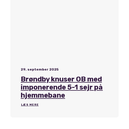
29. september 2025
Brøndby knuser OB med
imponerende 5-1 sejr på
hjemmebane
LÆS MERE