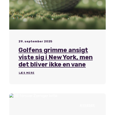
29. september 2025
Golfens grimme ansigt
viste sig i New York, men
det bliver ikke en vane
LÆS MERE
NYHEDER