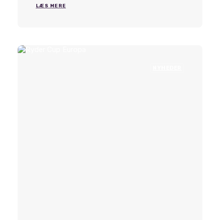
LÆS MERE
NYHEDER