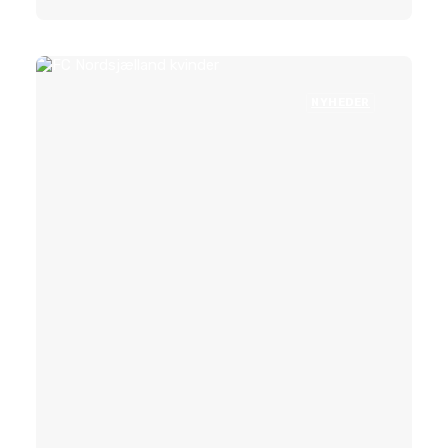
NYHEDER